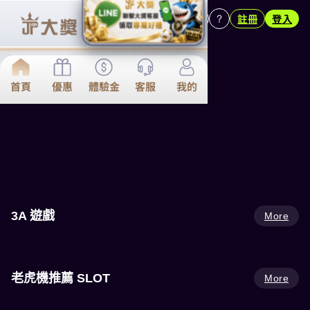
註冊
登入
3A 遊戲
More
老虎機推薦 SLOT
More