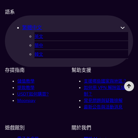
語系
繁體中文
英文
簡中
韓文
存提指南
幫助支援
儲值教學
支援哪些國家與地區？
提款教學
如何用 VPN 解除區域限
USDT如何購買?
制？
Moonpay
常見問題與疑難排解
最新公告與活動消息
遊戲館別
關於我們