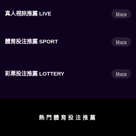
真人視訊推薦 LIVE
More
體育投注推薦 SPORT
More
彩票投注推薦 LOTTERY
More
熱門體育投注推薦