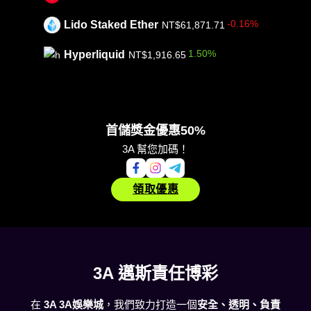
-0.16%
Lido Staked Ether
NT$61,871.71
1.50%
Hyperliquid
NT$1,916.65
首儲獎金優惠50%
3A 幫您加碼！
領取優惠
3A 邁斯責任博彩
在
3A 3A娛樂城
，我們致力打造一個
安全、透明、負責