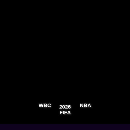
WBC
NBA
2026
FIFA